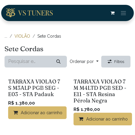
Pular para o conteúdo
Anterior
Next
...
VIOLÃO
Sete Cordas
Sete Cordas
Ordenar por
Filtros
TARRAXA VIOLAO 7
TARRAXA VIOLAO 7
S M3ALP PGB SEG -
M M4LTD PGB SED -
E03 - STA Padauk
E11 - STA Resina
Pérola Negra
R$
1.380,00
R$
1.780,00
Adicionar ao carrinho
Comparar
Adicionar ao carrinho