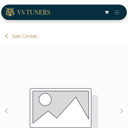
Pular para o conteúdo
Seis Cordas