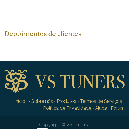
Depoimentos de clientes
Início
•
Sobre nós
•
Produtos
•
Termos de Serviços
•
Política de Privacidade
•
Ajuda
•
Fórum
Copyright © VS Tuners