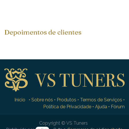
Depoimentos de clientes
Início
•
Sobre nós
•
Produtos
•
Termos de Serviços
•
Política de Privacidade
•
Ajuda
•
Fórum
Copyright © VS Tuners