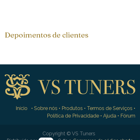
Depoimentos de clientes
Início
•
Sobre nós
•
Produtos
•
Termos de Serviços
•
Política de Privacidade
•
Ajuda
•
Fórum
Copyright © VS Tuners